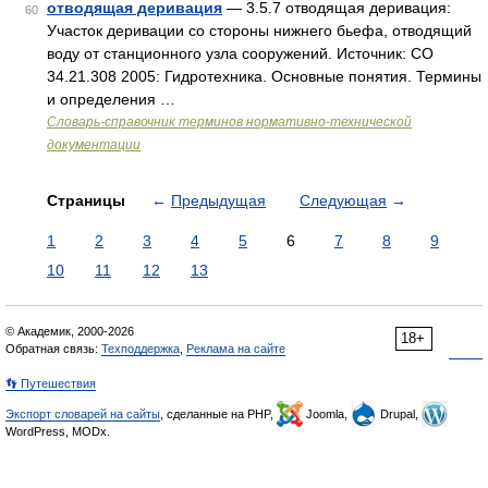
отводящая деривация
— 3.5.7 отводящая деривация:
60
Участок деривации со стороны нижнего бьефа, отводящий
воду от станционного узла сооружений. Источник: СО
34.21.308 2005: Гидротехника. Основные понятия. Термины
и определения …
Словарь-справочник терминов нормативно-технической
документации
Страницы
←
Предыдущая
Следующая
→
1
2
3
4
5
6
7
8
9
10
11
12
13
© Академик, 2000-2026
18+
Обратная связь:
Техподдержка
,
Реклама на сайте
👣 Путешествия
Экспорт словарей на сайты
, сделанные на PHP,
Joomla,
Drupal,
WordPress, MODx.