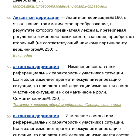
девербатив) …
Морфемика. Словообразование: Словарь-справочник
Актантная деривация
— Актантная деривация&#160; в
54
языкознании: грамматическое преобразование, в
результате которого предикатная лексема, претерпевая
регулярное изменение лексического значения, приобретает
вторичный (не соответствующий никакому партиципанту
вершинного&#8230; …
Википедия
актантная деривация
— Изменение состава или
55
референциальных характеристик участников ситуации.
Если залог изменяет прагматическую интерпретацию
ситуации, то при актантной деривации изменяется состав
участников ситуации и их семантические роли.
Семантические&#8230; …
Термины и понятия общей морфологии: Словарь-справочник
актантная деривация
— Изменение состава или
56
референциальных характеристик участников ситуации.
Если залог изменяет прагматическую интерпретацию
ситуации, то при актантной деривации изменяется состав