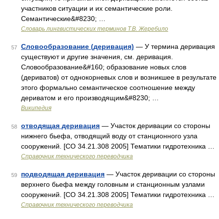
участников ситуации и их семантические роли.
Семантические&#8230; …
Словарь лингвистических терминов Т.В. Жеребило
Словообразование (деривация)
— У термина деривация
57
существуют и другие значения, см. деривация.
Словообразование&#160; образование новых слов
(дериватов) от однокорневых слов и возникшее в результате
этого формально семантическое соотношение между
дериватом и его производящим&#8230; …
Википедия
отводящая деривация
— Участок деривации со стороны
58
нижнего бьефа, отводящий воду от станционного узла
сооружений. [СО 34.21.308 2005] Тематики гидротехника …
Справочник технического переводчика
подводящая деривация
— Участок деривации со стороны
59
верхнего бьефа между головным и станционным узлами
сооружений. [СО 34.21.308 2005] Тематики гидротехника …
Справочник технического переводчика