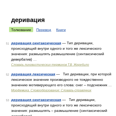
деривация
Толкование
Перевод
Книги
деривация синтаксическая
— Тип деривации,
51
происходящий внутри одного и того же лексического
значения: размышлять размышление (синтаксический
девербатив) …
Словарь лингвистических терминов Т.В. Жеребило
деривация лексическая
— Тип деривации, при которой
52
лексическое значение производного не тождественно
значению мотивирующего его слова: снег – подснежник …
Морфемика. Словообразование: Словарь-справочник
деривация синтаксическая
— Тип деривации,
53
происходящий внутри одного и того же лексического
значения: размышлять – размышление (синтаксический